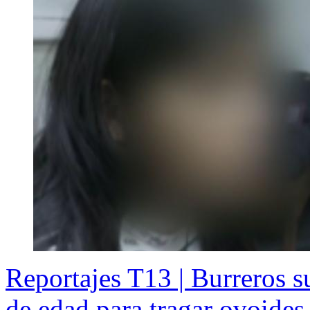
Reportajes T13 | Burreros s
de edad para tragar ovoides