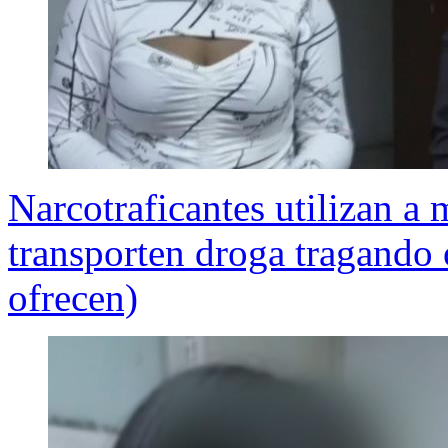
Narcotraficantes utilizan a
transporten droga tragando 
ofrecen)