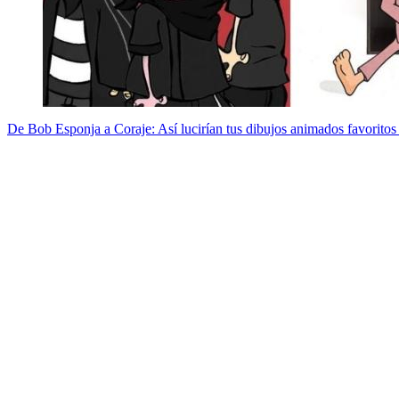
De Bob Esponja a Coraje: Así lucirían tus dibujos animados favoritos 