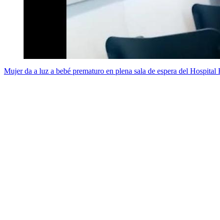
Mujer da a luz a bebé prematuro en plena sala de espera del Hospital