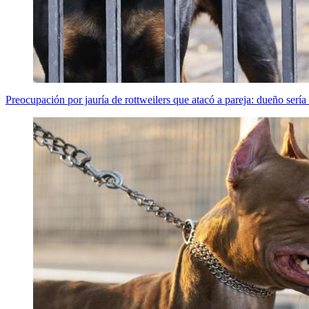
Preocupación por jauría de rottweilers que atacó a pareja: dueño serí