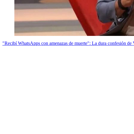
"Recibí WhatsApps con amenazas de muerte": La dura confesión de 