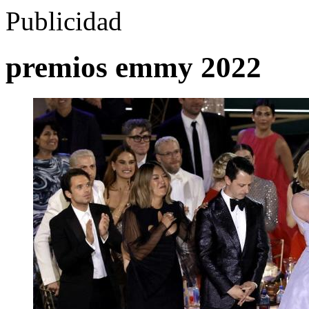
Publicidad
premios emmy 2022