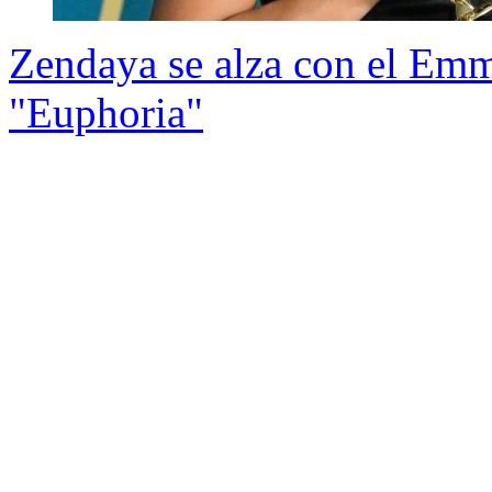
Zendaya se alza con el Emm
"Euphoria"