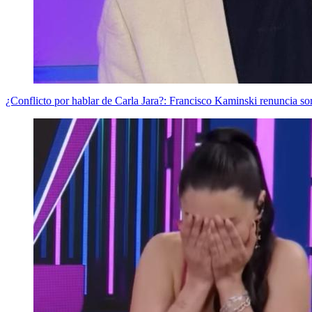
¿Conflicto por hablar de Carla Jara?: Francisco Kaminski renuncia s