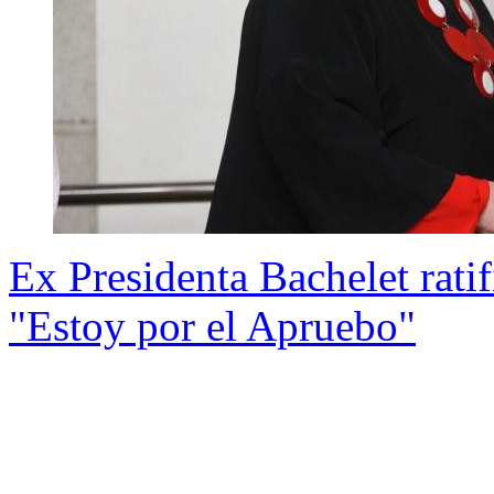
Ex Presidenta Bachelet ratif
"Estoy por el Apruebo"