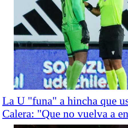
La U "funa" a hincha que us
Calera: "Que no vuelva a en