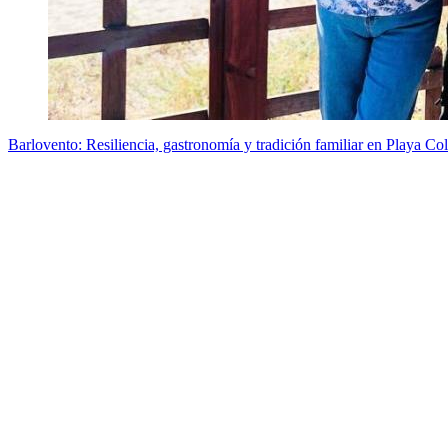
Barlovento: Resiliencia, gastronomía y tradición familiar en Playa Co