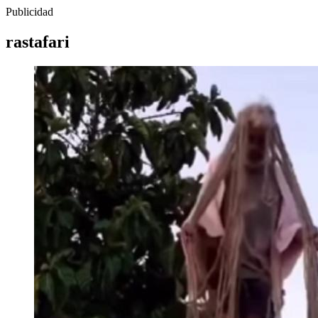
Publicidad
rastafari