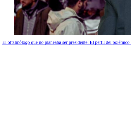
El oftalmólogo que no planeaba ser presidente: El perfil del polémico B