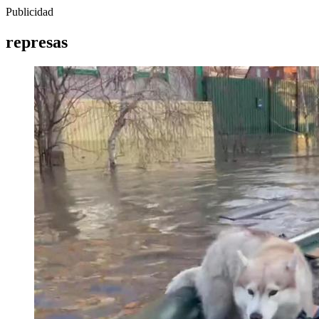
Publicidad
represas