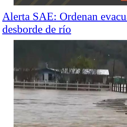
Alerta SAE: Ordenan evacua
desborde de río