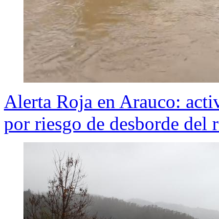
Alerta Roja en Arauco: act
por riesgo de desborde del r