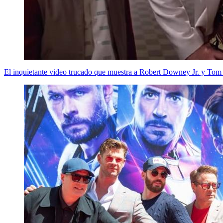
El inquietante video trucado que muestra a Robert Downey Jr. y Tom 