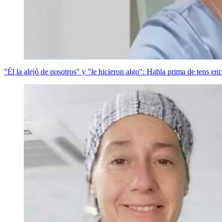
"Él la alejó de nosotros" y "le hicieron algo": Habla prima de tens e