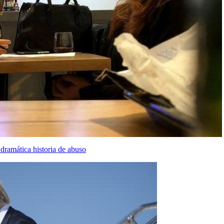
dramática historia de abuso