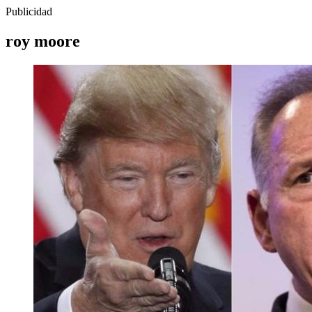
Publicidad
roy moore