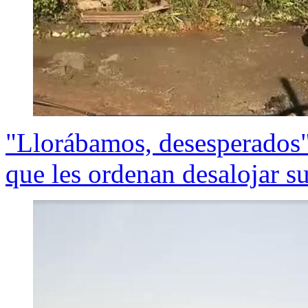
"Llorábamos, desesperados"
que les ordenan desalojar s