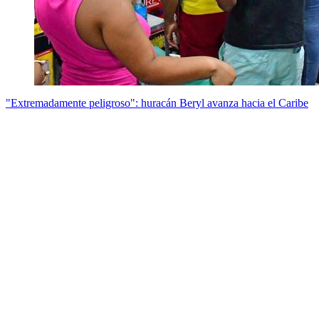
"Extremadamente peligroso": huracán Beryl avanza hacia el Caribe