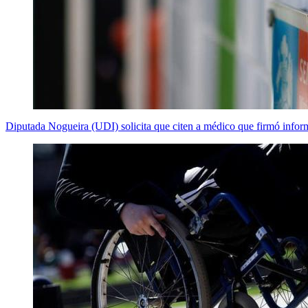
Diputada Nogueira (UDI) solicita que citen a médico que firmó inform