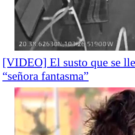
[VIDEO] El susto que se ll
“señora fantasma”