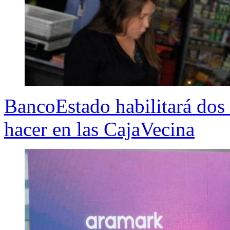
BancoEstado habilitará dos
hacer en las CajaVecina