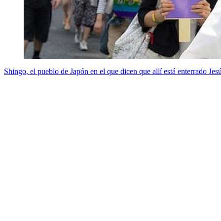
Shingo, el pueblo de Japón en el que dicen que allí está enterrado Jes