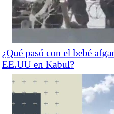
¿Qué pasó con el bebé afga
EE.UU en Kabul?