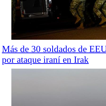
Más de 30 soldados de EEU
por ataque iraní en Irak