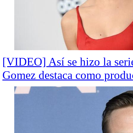
[VIDEO] Así se hizo la seri
Gomez destaca como produc