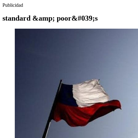
Publicidad
standard &amp; poor&#039;s