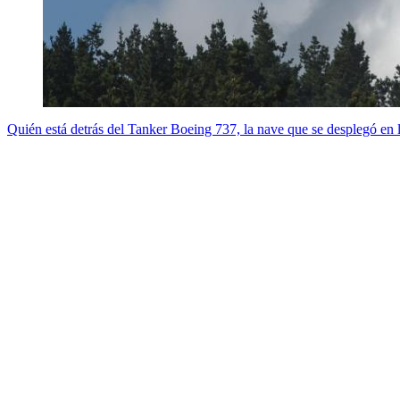
Quién está detrás del Tanker Boeing 737, la nave que se desplegó en