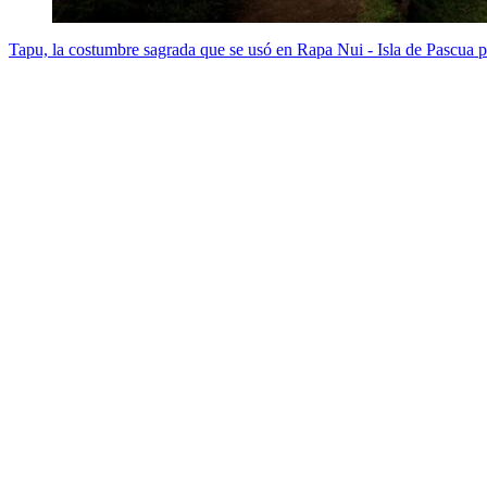
Tapu, la costumbre sagrada que se usó en Rapa Nui - Isla de Pascua pa