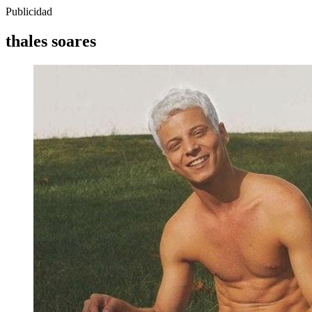
Publicidad
thales soares