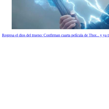
Regresa el dios del trueno: Confirman cuarta película de Thor... y ya t