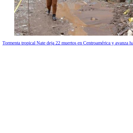
Tormenta tropical Nate deja 22 muertos en Centroamérica y avanza 