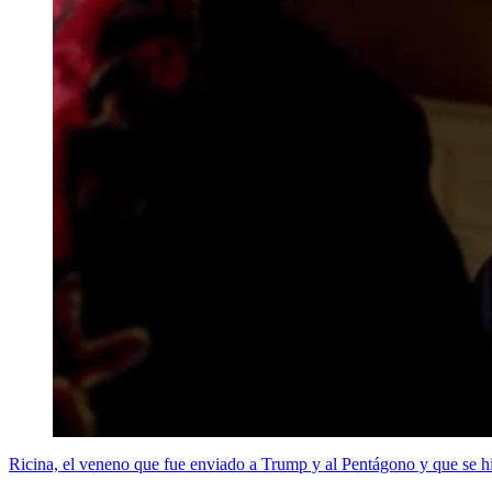
Ricina, el veneno que fue enviado a Trump y al Pentágono y que se 