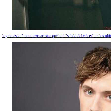
Joy no es la única: otros artistas que han "salido del clóset" en los últ