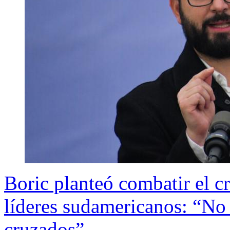
Boric planteó combatir el c
líderes sudamericanos: “N
cruzados”