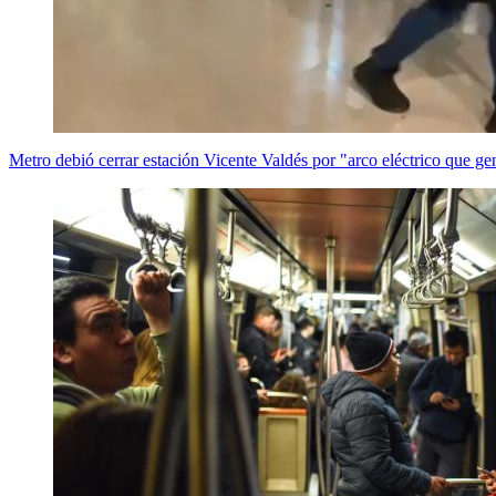
Metro debió cerrar estación Vicente Valdés por "arco eléctrico que ge