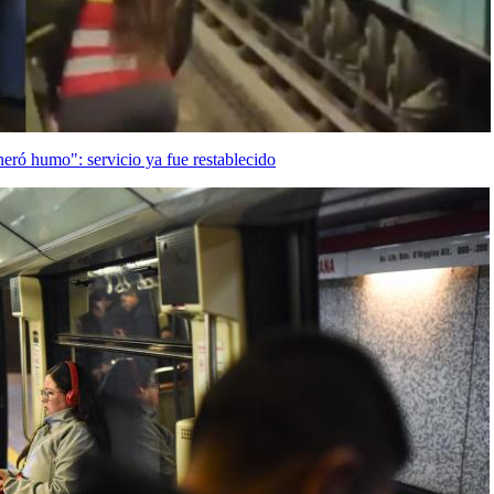
neró humo": servicio ya fue restablecido