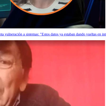
ta vulneración a sistemas: "Estos datos ya estaban dando vueltas en int