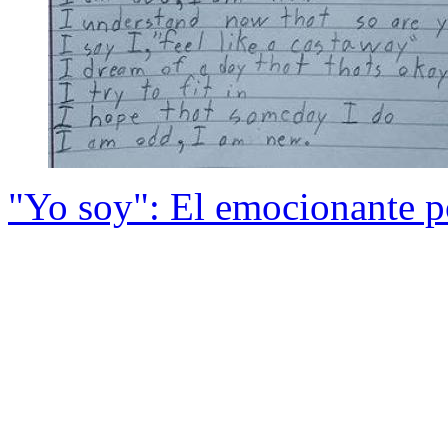
"Yo soy": El emocionante 