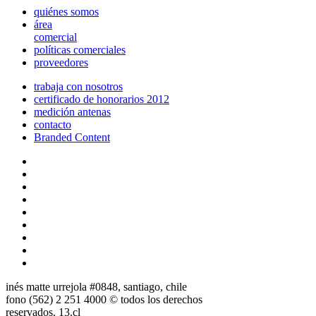
quiénes somos
área
comercial
políticas comerciales
proveedores
trabaja con nosotros
certificado de honorarios 2012
medición antenas
contacto
Branded Content
inés matte urrejola #0848, santiago, chile
fono (562) 2 251 4000 © todos los derechos
reservados. 13.cl