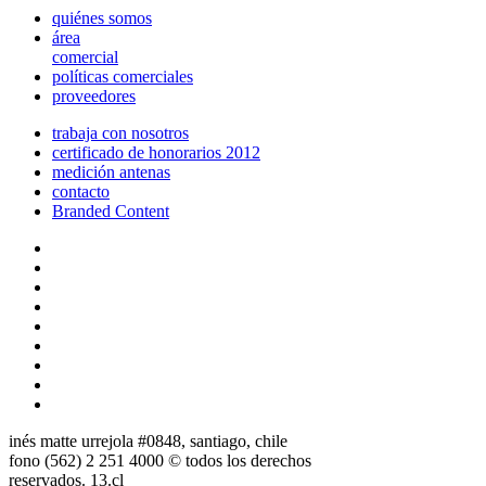
quiénes somos
área
comercial
políticas comerciales
proveedores
trabaja con nosotros
certificado de honorarios 2012
medición antenas
contacto
Branded Content
inés matte urrejola #0848, santiago, chile
fono (562) 2 251 4000 © todos los derechos
reservados. 13.cl