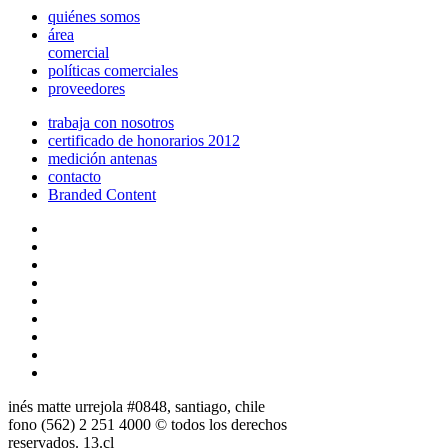
quiénes somos
área
comercial
políticas comerciales
proveedores
trabaja con nosotros
certificado de honorarios 2012
medición antenas
contacto
Branded Content
inés matte urrejola #0848, santiago, chile
fono (562) 2 251 4000 © todos los derechos
reservados. 13.cl