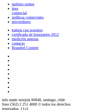
quiénes somos
área
comercial
políticas comerciales
proveedores
trabaja con nosotros
certificado de honorarios 2012
medición antenas
contacto
Branded Content
inés matte urrejola #0848, santiago, chile
fono (562) 2 251 4000 © todos los derechos
reservados. 13.cl