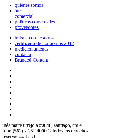
quiénes somos
área
comercial
políticas comerciales
proveedores
trabaja con nosotros
certificado de honorarios 2012
medición antenas
contacto
Branded Content
inés matte urrejola #0848, santiago, chile
fono (562) 2 251 4000 © todos los derechos
reservados. 13.cl