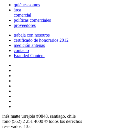
quiénes somos
área
comercial
políticas comerciales
proveedores
trabaja con nosotros
certificado de honorarios 2012
medición antenas
contacto
Branded Content
inés matte urrejola #0848, santiago, chile
fono (562) 2 251 4000 © todos los derechos
reservados. 13.cl