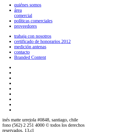
quiénes somos
área
comercial
políticas comerciales
proveedores
trabaja con nosotros
certificado de honorarios 2012
medición antenas
contacto
Branded Content
inés matte urrejola #0848, santiago, chile
fono (562) 2 251 4000 © todos los derechos
reservados. 13.cl