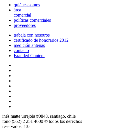
quiénes somos
área
comercial
políticas comerciales
proveedores
trabaja con nosotros
certificado de honorarios 2012
medición antenas
contacto
Branded Content
inés matte urrejola #0848, santiago, chile
fono (562) 2 251 4000 © todos los derechos
reservados. 13.cl