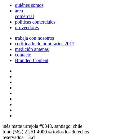
quiénes somos
área
comercial
políticas comerciales
proveedores
trabaja con nosotros
certificado de honorarios 2012
medición antenas
contacto
Branded Content
inés matte urrejola #0848, santiago, chile
fono (562) 2 251 4000 © todos los derechos
reservados. 13.cl