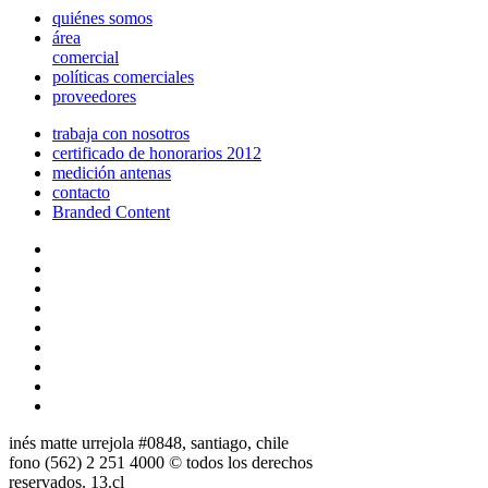
quiénes somos
área
comercial
políticas comerciales
proveedores
trabaja con nosotros
certificado de honorarios 2012
medición antenas
contacto
Branded Content
inés matte urrejola #0848, santiago, chile
fono (562) 2 251 4000 © todos los derechos
reservados. 13.cl