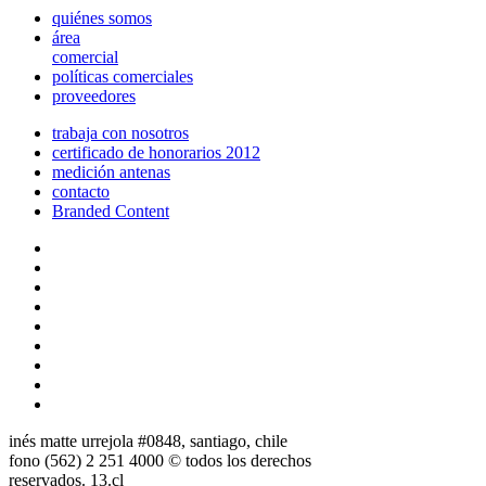
quiénes somos
área
comercial
políticas comerciales
proveedores
trabaja con nosotros
certificado de honorarios 2012
medición antenas
contacto
Branded Content
inés matte urrejola #0848, santiago, chile
fono (562) 2 251 4000 © todos los derechos
reservados. 13.cl