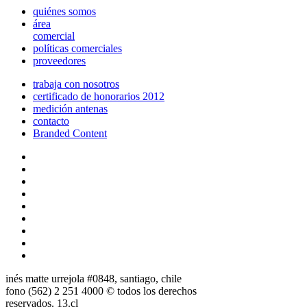
quiénes somos
área
comercial
políticas comerciales
proveedores
trabaja con nosotros
certificado de honorarios 2012
medición antenas
contacto
Branded Content
inés matte urrejola #0848, santiago, chile
fono (562) 2 251 4000 © todos los derechos
reservados. 13.cl