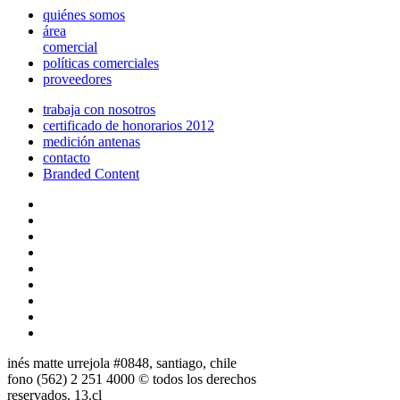
quiénes somos
área
comercial
políticas comerciales
proveedores
trabaja con nosotros
certificado de honorarios 2012
medición antenas
contacto
Branded Content
inés matte urrejola #0848, santiago, chile
fono (562) 2 251 4000 © todos los derechos
reservados. 13.cl